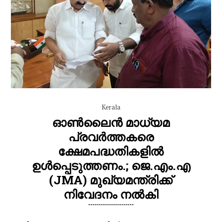
Kerala
ഓൺലൈൻ മാധ്യമ
പ്രവർത്തകരെ
ക്ഷേമപദ്ധതികളിൽ
ഉൾപ്പെടുത്തണം.; ജെ.എം.എ
(JMA) മുഖ്യമന്ത്രിക്ക്
നിവേദനം നൽകി