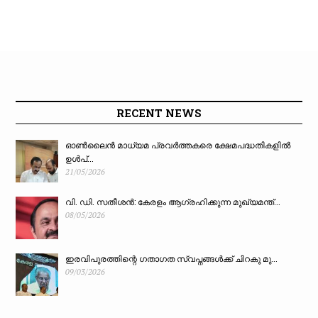
RECENT NEWS
ഓൺലൈൻ മാധ്യമ പ്രവർത്തകരെ ക്ഷേമപദ്ധതികളിൽ
ഉൾപ്...
21/05/2026
വി. ഡി. സതീശൻ: കേരളം ആഗ്രഹിക്കുന്ന മുഖ്യമന്ത്...
08/05/2026
ഇരവിപുരത്തിന്റെ ഗതാഗത സ്വപ്നങ്ങൾക്ക് ചിറകു മു...
09/03/2026