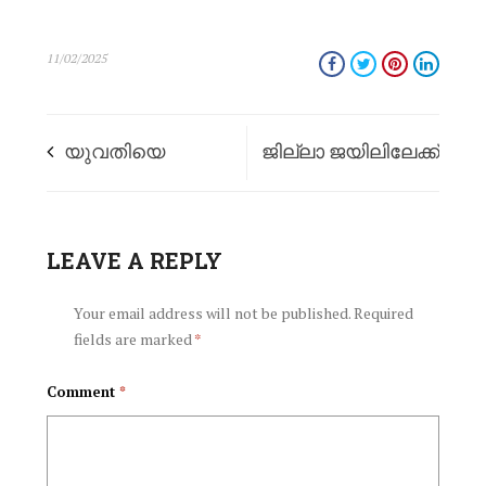
11/02/2025
യുവതിയെ
ജില്ലാ ജയിലിലേക്ക്
തീകൊളുത്തി
കൊണ്ടുപോകവേ
കൊല്ലാന്‍ ശ്രമിച്ച
LEAVE A REPLY
പോലീസിനെ വെട്ടിച്ച്‌
സംഭവത്തില്‍ പ്രതി
കടന്നു കളഞ്ഞു;
Your email address will not be published.
Required
fields are marked
*
പിടിയില്‍
റിമാൻഡ് പ്രതി
Comment
*
ഒടുവില്‍ പിടിയില്‍