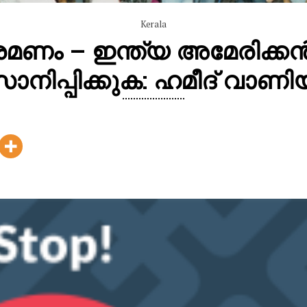
Kerala
ണം – ഇന്ത്യ അമേരിക്ക
ിപ്പിക്കുക: ഹമീദ് വാണി