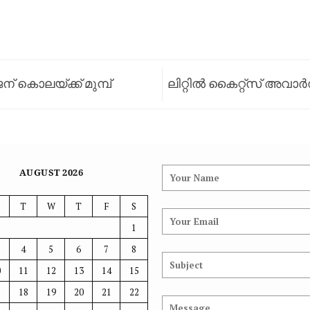
കൊലയ്ക്ക് മുമ്പ്
ലിറ്റിൽ കൈറ്റ്‌സ് അവാ
്തിനു ചുറ്റും 500 രൂപാ
AUGUST 2026
T
W
T
F
S
1
4
5
6
7
8
0
11
12
13
14
15
7
18
19
20
21
22