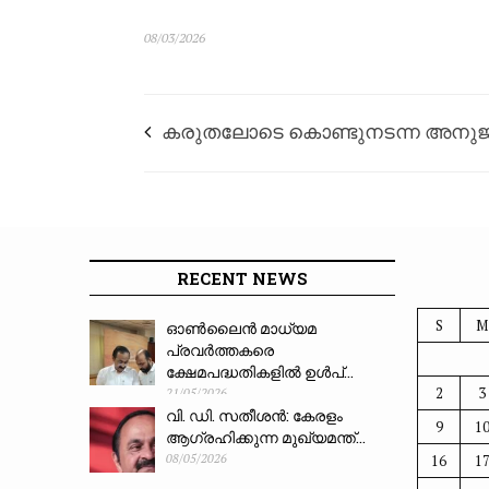
08/03/2026
കരുതലോടെ കൊണ്ടുനടന്ന അനുജന് 
കുഴിമന്തി വാങ്ങിക്കൊടുത്തു; മൃതദേഹത
നോട്ടുകൾ വിതറി
RECENT NEWS
S
M
ഓൺലൈൻ മാധ്യമ
പ്രവർത്തകരെ
ക്ഷേമപദ്ധതികളിൽ ഉൾപ്...
2
3
21/05/2026
വി. ഡി. സതീശൻ: കേരളം
9
1
ആഗ്രഹിക്കുന്ന മുഖ്യമന്ത്...
16
1
08/05/2026