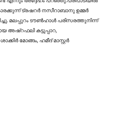
ണ്ട് എന്നും അദ്ദേഹം പറഞ്ഞു.പരിപാടിയിൽ
രക്കുന്ന് ട്രഷറർ നസീറാബാനു ഉമ്മർ
്ചു. മലപ്പുറം ടൗൺഹാൾ പരിസരത്തുനിന്ന്
യ അഷ്റഫലി കട്ടുപ്പാറ,
കിർ മോങ്ങം, ഹമീദ് മാസ്റ്റർ