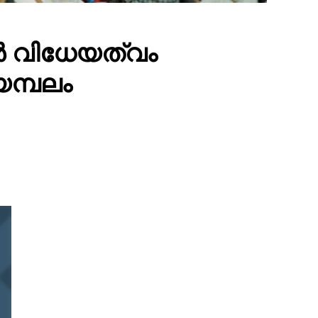
ൻ വിധേയത്വം
യമ്പലം