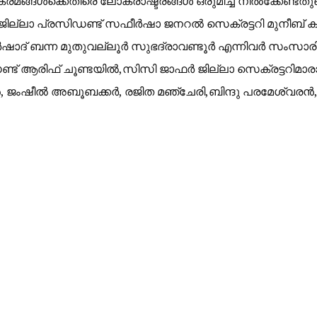
മങ്ങൾക്കെതിരെ ലോകരാഷ്ട്രങ്ങൾ ഒരുമിച്ച് നിൽക്കേണ്ടതു
ജില്ലാ പ്രസിഡണ്ട് സഫീർഷാ ജനറൽ സെക്രട്ടറി മുനീബ് കാ
ഷാദ് ബന്ന മുതുവല്ലൂർ സുഭദ്രാവണ്ടൂർ എന്നിവർ സംസാരിച
ണ്ട് ആരിഫ് ചൂണ്ടയിൽ,സിസി ജാഫർ ജില്ലാ സെക്രട്ടറിമാരാ
 ജംഷീൽ അബൂബക്കർ, രജിത മഞ്ചേരി,ബിന്ദു പരമേശ്വരൻ,ശാക്