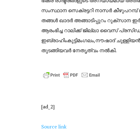
ഭീകര രാഷ്ട്രങ്ങളുടെ അന്യായമായ അതിക്ര
സംസ്ഥാന സെക്രട്ടറി നാസർ കീഴുപറമ്പ് 
തങ്ങൾ ഖാദർ അങ്ങാടിപ്പുറം റുക്സാന ഇർ
ആരംഭിച്ച റാലിക്ക് ജില്ലാ വൈസ് പ്രസിഡ
ഇബ്രാഹിംകുട്ടിമംഗലം,നൗഷാദ് ചുള്ളിയൻ,
തുടങ്ങിയവർ നേതൃത്വം നൽകി.
[ad_2]
Source link