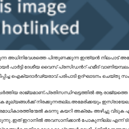
ക്കുന്ന അധിനിവേശത്തെ പിന്തുണക്കുന്ന ഇന്ത്യൻ നിലപാട്
ർ പാർട്ടി ദേശീയ വൈസ് പ്രസിഡൻറ് ഹമീദ് വാണിയമ്പലം 
 സംഘടിപ്പിച്ച ഐക്യദാർഢ്യരാവ് പരിപാടി ഉദ്ഘാടനം ചെയ്തു 
്തിയ രാജ്യമാണ്.പ്രതിസന്ധിഘട്ടത്തിൽ ആ രാജ്യത്തെ അക
ക മൂല്യങ്ങൾക്ക് നിരക്കുന്നതല്ല.അമേരിക്കയും ഇസ്രായേലു
മാധികാരത്തിന്മേൽ കടന്നു കയറി അക്രമം അഴിച്ചു വിടുക 
ുന്നു .ഇത് ഇറാനിൽ അവസാനിക്കാൻ പോകുന്നില്ല എന്ന് ട്ര