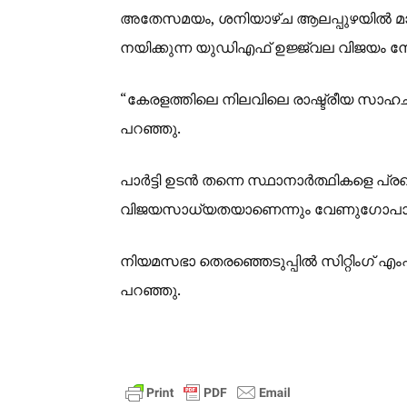
അതേസമയം, ശനിയാഴ്ച ആലപ്പുഴയിൽ മാധ
നയിക്കുന്ന യുഡിഎഫ് ഉജ്ജ്വല വിജയം നേ
“കേരളത്തിലെ നിലവിലെ രാഷ്ട്രീയ സാഹച
പറഞ്ഞു.
പാർട്ടി ഉടൻ തന്നെ സ്ഥാനാർത്ഥികളെ പ്രഖ
വിജയസാധ്യതയാണെന്നും വേണുഗോപാൽ കൂ
നിയമസഭാ തെരഞ്ഞെടുപ്പിൽ സിറ്റിംഗ് എംപി
പറഞ്ഞു.