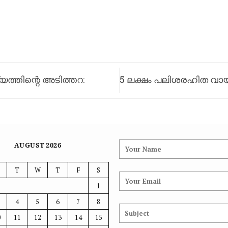
യത്തിന്റെ അടിത്തറ:
5 ലക്ഷം പലിശരഹിത വായ
വരെയുള്ള സൗ
തിരഞ്ഞെടുപ്പിന് മ
AUGUST 2026
T
W
T
F
S
1
4
5
6
7
8
0
11
12
13
14
15