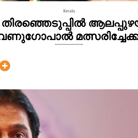
Kerala
ിരഞ്ഞെടുപ്പിൽ ആലപ്പുഴയി
േണുഗോപാൽ മത്സരിച്ചേക്ക