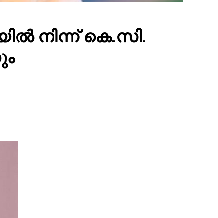
ൽ നിന്ന് കെ.സി.
ും