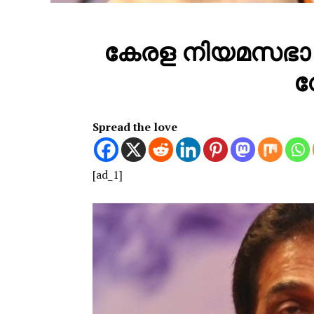
കേരള നിയമസഭാ ത
വ
Spread the love
[ad_1]