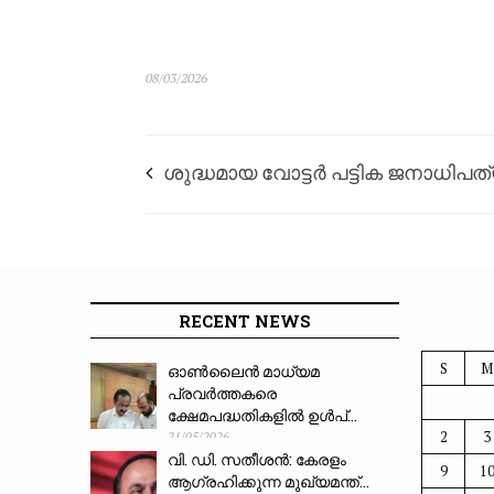
08/03/2026
ശുദ്ധമായ വോട്ടർ പട്ടിക ജനാധിപത്
ഗ്യാനേഷ് കുമാർ
RECENT NEWS
S
M
ഓൺലൈൻ മാധ്യമ
പ്രവർത്തകരെ
ക്ഷേമപദ്ധതികളിൽ ഉൾപ്...
2
3
21/05/2026
വി. ഡി. സതീശൻ: കേരളം
9
1
ആഗ്രഹിക്കുന്ന മുഖ്യമന്ത്...