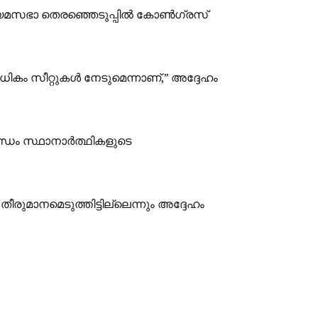
നിയമസഭാ തെരഞ്ഞെടുപ്പിൽ കോൺഗ്രസ്
കം സീറ്റുകൾ നേടുമെന്നാണ്,” അദ്ദേഹം
നദണ്ഡം സ്ഥാനാർത്ഥികളുടെ
ീരുമാനമെടുത്തിട്ടില്ലെന്നും അദ്ദേഹം